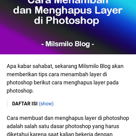
Apa kabar sahabat, sekarang Milsmilo Blog akan
memberikan tips cara menambah layer di
photoshop berikut cara menghapus layer pada
photoshop.
DAFTAR ISI
(show)
Bagaimana Cara Menambah Layer dan Delete
Cara membuat dan menghapus layer di photoshop
Layer di Photoshop
adalah salah satu dasar photoshop yang harus
Cara Menambah Layer di Photoshop
diketahui karena saat kalian bekerja dengan