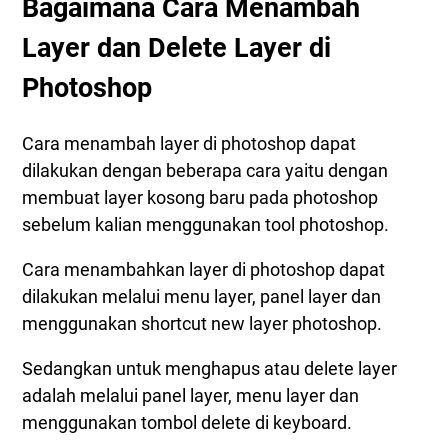
Bagaimana Cara Menambah
Cara Menghapus Beberapa / Banyak Layer di
Layer dan Delete Layer di
Photoshop Sekaligus
Langkah 1. Mengapus 2, 3, Beberapa Layer Yang
Photoshop
Bersebelahan
Langkah 2. Menghapus Beberapa Layer Yang
Cara menambah layer di photoshop dapat
Tidak Bersebelahan
dilakukan dengan beberapa cara yaitu dengan
membuat layer kosong baru pada photoshop
sebelum kalian menggunakan tool photoshop.
Cara menambahkan layer di photoshop dapat
dilakukan melalui menu layer, panel layer dan
menggunakan shortcut new layer photoshop.
Sedangkan untuk menghapus atau delete layer
adalah melalui panel layer, menu layer dan
menggunakan tombol delete di keyboard.