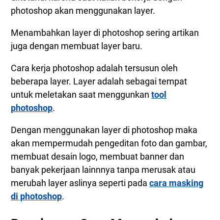
Langkah 1. Cara Menambah Layer Photoshop
photoshop akan menggunakan layer.
Melalui Menu Bar
Langkah 2. Cara Menambahkan Layer di
Menambahkan layer di photoshop sering artikan
Photoshop Dengan Shortcut
juga dengan membuat layer baru.
Langkah 3. Cara Menambah Layer Photoshop
Cara kerja photoshop adalah tersusun oleh
Melalui Panel Layer
beberapa layer. Layer adalah sebagai tempat
Langkah 4. Cara Menambah Layer Melalui
untuk meletakan saat menggunkan
tool
Options Panel Layer
photoshop
.
Cara Menghapus / Delete Layer di Photoshop
Langkah 1. Cara Menghapus Layer di Photoshop
Dengan menggunakan layer di photoshop maka
Melalui Menu Layer
akan mempermudah pengeditan foto dan gambar,
Langkah 2. Cara Delete Layer Photoshop Dengan
membuat desain logo, membuat banner dan
Keyboard
banyak pekerjaan lainnnya tanpa merusak atau
Langkah 3. Cara Hapus Layer di Photoshop
merubah layer aslinya seperti pada
cara masking
Melalui Panel Layer
di photoshop
.
Langkah 4. Cara Menghapus Layer Melalui
Options Panel Layer