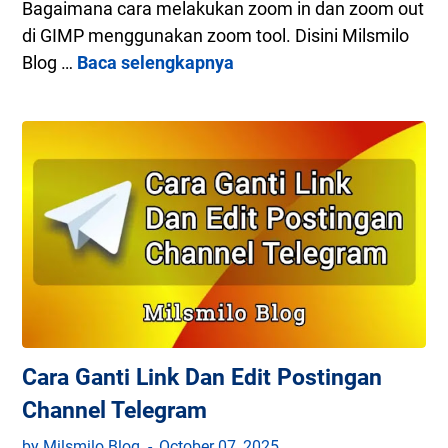
n
Bagaimana cara melakukan zoom in dan zoom out
M
di GIMP menggunakan zoom tool. Disini Milsmilo
o
Blog …
Baca selengkapnya
C
v
a
e
r
T
a
o
Z
o
o
l
o
G
m
I
I
M
n
P
D
TUTORIAL
a
Cara Ganti Link Dan Edit Postingan
n
Channel Telegram
Z
o
by Milsmilo Blog
October 07, 2025