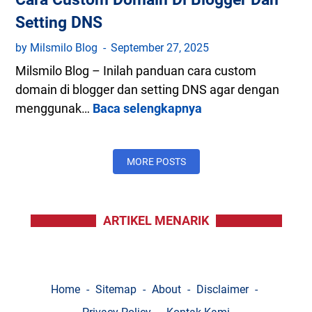
k
P
Setting DNS
a
A
n
by Milsmilo Blog
September 27, 2025
n
L
Milsmilo Blog – Inilah panduan cara custom
d
i
domain di blogger dan setting DNS agar dengan
r
n
menggunak…
Baca selengkapnya
C
o
k
a
i
G
r
d
o
MORE POSTS
a
o
C
g
u
l
ARTIKEL MENARIK
s
e
t
D
o
r
m
i
Home
Sitemap
About
Disclaimer
D
v