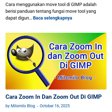
Cara menggunakan move tool di GIMP adalah
berisi panduan tentang fungsi move tool yang
dapat digun…
Baca selengkapnya
C
a
r
a
M
e
n
g
g
u
n
GIMP
a
Cara Zoom In Dan Zoom Out Di GIMP
k
by Milsmilo Blog
October 16, 2025
a