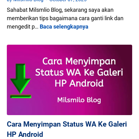
o
Sahabat Milsmlio Blog, sekarang saya akan
m
memberikan tips bagaimana cara ganti link dan
O
mengedit p…
Baca selengkapnya
C
u
a
t
r
D
a
i
G
G
a
I
n
M
t
P
i
L
i
TIPS HANDPHONE
TUTORIAL
n
Cara Menyimpan Status WA Ke Galeri
k
HP Android
D