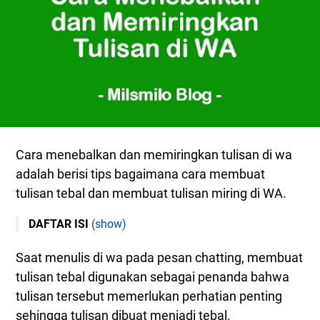
Cara menebalkan dan memiringkan tulisan di wa
adalah berisi tips bagaimana cara membuat
tulisan tebal dan membuat tulisan miring di WA.
DAFTAR ISI
(show)
Cara Menebalkan Tulisan di WA
Saat menulis di wa pada pesan chatting, membuat
Cara Membuat Tulisan Tebal di WA
tulisan tebal digunakan sebagai penanda bahwa
Cara Memiringkan Tulisan di WA
tulisan tersebut memerlukan perhatian penting
Cara Membuat Tulisan Miring di WA
sehingga tulisan dibuat menjadi tebal.