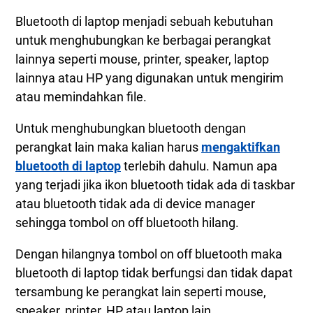
Cara Mengembalikan / Memunculkan Bluetooth
Bluetooth di laptop menjadi sebuah kebutuhan
Yang Hilang Dilaptop Windows 11
untuk menghubungkan ke berbagai perangkat
Langkah 1. Mematikan Dan Menyalakan
lainnya seperti mouse, printer, speaker, laptop
Bluetooth
lainnya atau HP yang digunakan untuk mengirim
Langkah 2. Run Bluetooth Thoubleshoot
atau memindahkan file.
Langkah 3. Restart Bluetooth Support Service
Untuk menghubungkan bluetooth dengan
Langkah 4. Cara Update Driver Bluetooth
Windows 11 Di Laptop
perangkat lain maka kalian harus
mengaktifkan
bluetooth di laptop
terlebih dahulu. Namun apa
yang terjadi jika ikon bluetooth tidak ada di taskbar
atau bluetooth tidak ada di device manager
sehingga tombol on off bluetooth hilang.
Dengan hilangnya tombol on off bluetooth maka
bluetooth di laptop tidak berfungsi dan tidak dapat
tersambung ke perangkat lain seperti mouse,
speaker, printer, HP atau laptop lain.