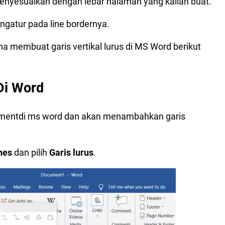
enyesuaikan dengan lebar halaman yang kalian buat.
ngatur pada line bordernya.
 membuat garis vertikal lurus di MS Word berikut
Di Word
mentdi ms word dan akan menambahkan garis
nes
dan pilih
Garis lurus
.