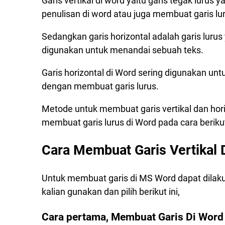
Garis vertikal di word yaitu garis tegak luru
Cara kedua, Membuat Garis Dengan Auto 
penulisan di word atau juga membuat garis lur
Cara ketiga, Membuat Garis Dengan Border
Cara Membuat Garis Vertikal Di Word
Sedangkan garis horizontal adalah garis luru
Cara Membuat 3 Garis Vertikal Di Word
digunakan untuk menandai sebuah teks.
Cara Mengedit Garis Di Word
Garis horizontal di Word sering digunakan u
1. Cara Menebalkan Garis Di Word
dengan membuat garis lurus.
2. Cara Mengganti Bentuk Garis Di Word
Metode untuk membuat garis vertikal dan hor
3. Cara Mengganti Warna Garis Di Word
membuat garis lurus di Word pada cara berikut
Cara Membuat Garis Horizontal Di Word
1. Membuat Garis Horizontal Dengan Shape
Cara Membuat Garis Vertikal 
2. Cara Membuat Garis Horizontal Dengan
3. Membuat Garis Horizontal Dengan Borde
Untuk membuat garis di MS Word dapat dilak
kalian gunakan dan pilih berikut ini,
Cara pertama, Membuat Garis Di Wor