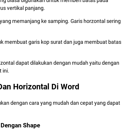
s yang biasa digunakan untuk memberi batas pada
Format
us vertikal panjang.
s yang memanjang ke samping. Garis horzontal sering
ntuk membuat garis kop surat dan juga membuat batas
izontal dapat dilakukan dengan mudah yaitu dengan
 ini.
 Lines
Dan Horizontal Di Word
 Auto Format Word
rs
ukan dengan cara yang mudah dan cepat yang dapat
d Dengan Shape