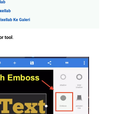
lab
xellab
ellab Ke Galeri
or tool
.