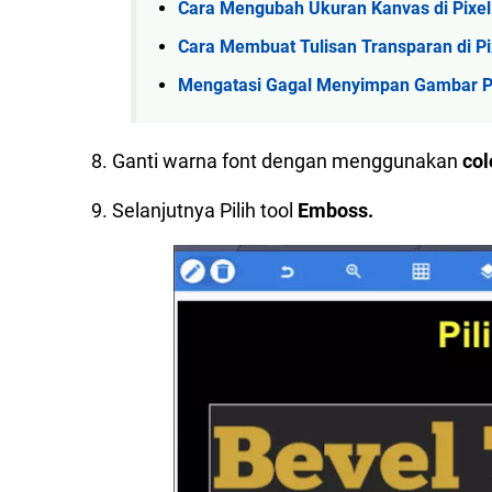
Cara Mengubah Ukuran Kanvas di Pixel
Cara Membuat Tulisan Transparan di Pi
Mengatasi Gagal Menyimpan Gambar Pix
8. Ganti warna font dengan menggunakan
col
9. Selanjutnya Pilih tool
Emboss.