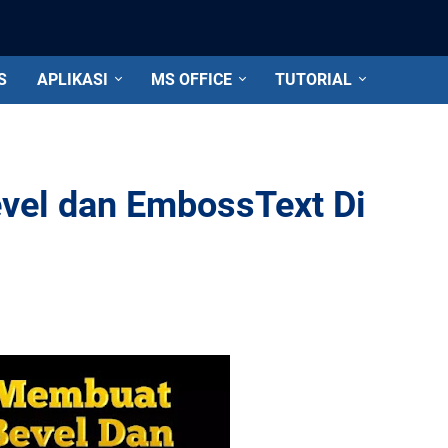
S
APLIKASI
MS OFFICE
TUTORIAL
vel dan EmbossText Di