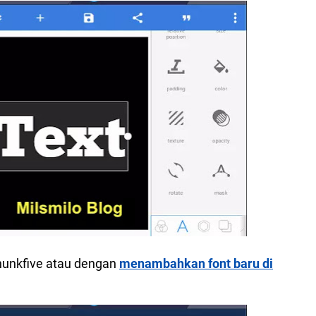
Chunkfive atau dengan
menambahkan font baru di